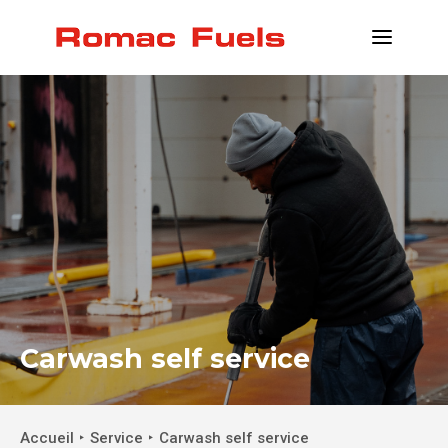
INFORMATIONS
EMPLACEMENTS
SERVICE
DEVENIR CLIENT
CONTACT
INFO@ROMACFUELS.COM
+32 58 33 51 12
Carwash self service
MYFUELS
Accueil
Service
Carwash self service