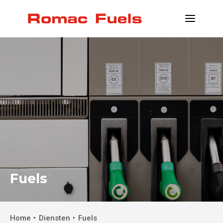
PRAKTISCHE INFO
LOCATIES
DIENSTEN
KLANT WORDEN
CONTACT
INFO@ROMACFUELS.COM
+32 58 33 51 12
Fuels
MYFUELS
Home
Diensten
Fuels