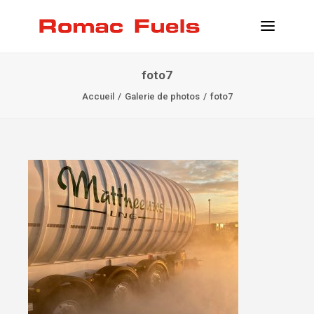
foto7
INFORMATIONS
Accueil
Galerie de photos
foto7
EMPLACEMENTS
SERVICE
DEVENIR CLIENT
CONTACT
INFO@ROMACFUELS.COM
+32 58 33 51 12
MYFUELS