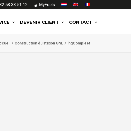
32 58 33 51 12
MyFuels
VICE
DEVENIR CLIENT
CONTACT
ccueil
Construction du station GNL
lngCompleet