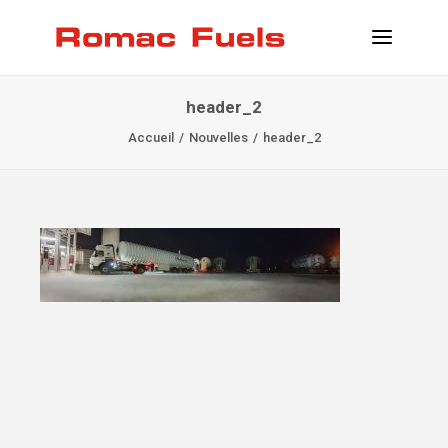
header_2
INFORMATIONS
Accueil
Nouvelles
header_2
EMPLACEMENTS
SERVICE
DEVENIR CLIENT
CONTACT
INFO@ROMACFUELS.COM
+32 58 33 51 12
MYFUELS