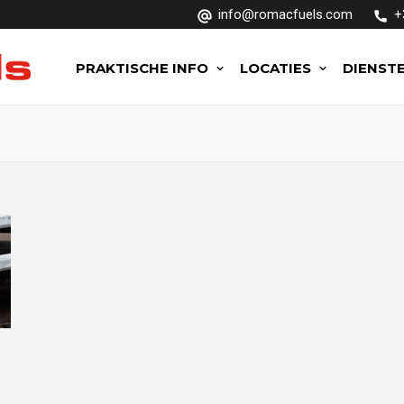
info@romacfuels.com
+
PRAKTISCHE INFO
LOCATIES
DIENST