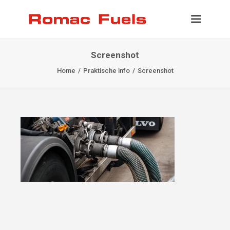
Screenshot
PRAKTISCHE INFO
Home
Praktische info
Screenshot
LOCATIES
DIENSTEN
KLANT WORDEN
CONTACT
INFO@ROMACFUELS.COM
+32 58 33 51 12
MYFUELS