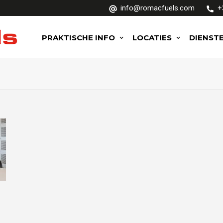
info@romacfuels.com
+
PRAKTISCHE INFO
LOCATIES
DIENST